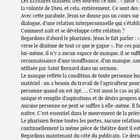
Les Écritures utilisent très souvent ce mot : « juste »
la volonté de Dieu, et cela, entièrement. Ce sont des 
Avec cette parabole, Jésus ne donne pas un cours sur 
dialogue, d’une relation interpersonnelle qui s’établit
Comment naît et se développe cette relation ?
Regardons d’abord le pharisien. Jésus le fait parler :
verse le dixième de tout ce que je gagne ». Par ces p
lui-même, il n’y a aucun espace de manque, il se suffit
reconnaissance d’une insuffisance, d’un manque, sans 
utilisée par Saint Bernard dans un sermon.
Le manque reflète la condition de toute personne hum
matériel : on a besoin du travail de l’agriculteur pour
personne quand on est âgé, … C’est aussi le cas au p
unique et remplie d’aspirations et de désirs propres 
Aucune personne ne peut se suffire à elle-même. Il fau
naître. C’est essentiel dans le mouvement de la prièr
Le pharisien ferme toutes les portes. Aucune relation
continuellement la même pièce de théâtre dont il est 
Regardons maintenant du côté du publicain. Ce dernier