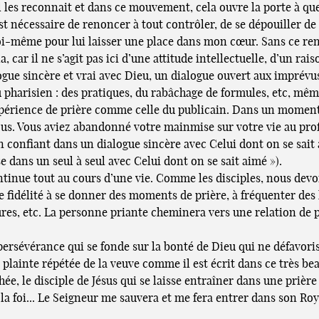
, il les reconnait et dans ce mouvement, cela ouvre la porte à q
 est nécessaire de renoncer à tout contrôler, de se dépouiller d
i-même pour lui laisser une place dans mon cœur. Sans ce reno
la, car il ne s’agit pas ici d’une attitude intellectuelle, d’un 
ue sincère et vrai avec Dieu, un dialogue ouvert aux imprévus 
pharisien : des pratiques, du rabâchage de formules, etc, même 
périence de prière comme celle du publicain. Dans un moment
vous. Vous aviez abandonné votre mainmise sur votre vie au pr
on confiant dans un dialogue sincère avec Celui dont on se sait 
 dans un seul à seul avec Celui dont on se sait aimé »).
ntinue tout au cours d’une vie. Comme les disciples, nous dev
ne fidélité à se donner des moments de prière, à fréquenter des
res, etc. La personne priante cheminera vers une relation de pl
persévérance qui se fonde sur la bonté de Dieu qui ne défavoris
la plainte répétée de la veuve comme il est écrit dans ce très b
, le disciple de Jésus qui se laisse entraîner dans une prière fe
la foi... Le Seigneur me sauvera et me fera entrer dans son Roya