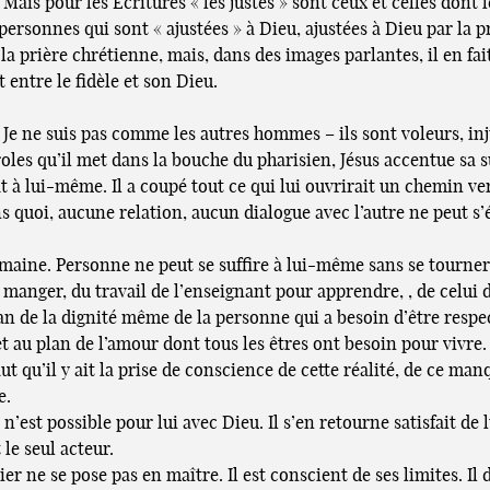
. Mais pour les Ecritures « les justes » sont ceux et celles dont
personnes qui sont « ajustées » à Dieu, ajustées à Dieu par la p
la prière chrétienne, mais, dans des images parlantes, il en fa
 entre le fidèle et son Dieu.
 « Je ne suis pas comme les autres hommes – ils sont voleurs, inj
aroles qu’il met dans la bouche du pharisien, Jésus accentue sa
 à lui-même. Il a coupé tout ce qui lui ouvrirait un chemin vers
quoi, aucune relation, aucun dialogue avec l’autre ne peut s’ét
aine. Personne ne peut se suffire à lui-même sans se tourner v
 manger, du travail de l’enseignant pour apprendre, , de celui de
lan de la dignité même de la personne qui a besoin d’être respe
et au plan de l’amour dont tous les êtres ont besoin pour vivre.
t qu’il y ait la prise de conscience de cette réalité, de ce manq
e.
 n’est possible pour lui avec Dieu. Il s’en retourne satisfait d
le seul acteur.
 ne se pose pas en maître. Il est conscient de ses limites. Il d