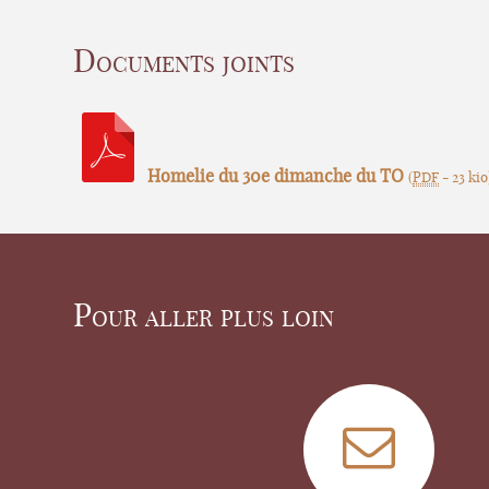
Documents joints
Homelie du 30e dimanche du TO
(
PDF
-
23 kio
Pour aller plus loin