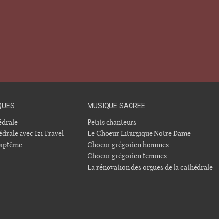
QUES
MUSIQUE SACREE
hédrale
Petits chanteurs
édrale avec Izi Travel
Le Choeur Liturgique Notre Dame
 baptême
Choeur grégorien hommes
Choeur grégorien femmes
La rénovation des orgues de la cathédrale