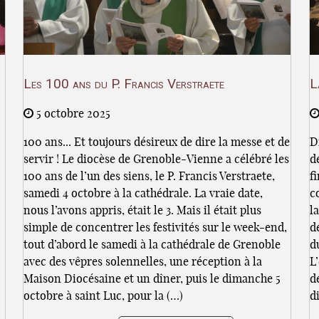
Les 100 ans du P. Francis Verstraete
L
5 octobre 2025
100 ans... Et toujours désireux de dire la messe et de
D
servir ! Le diocèse de Grenoble-Vienne a célébré les
d
100 ans de l’un des siens, le P. Francis Verstraete,
f
samedi 4 octobre à la cathédrale. La vraie date,
c
nous l’avons appris, était le 3. Mais il était plus
l
simple de concentrer les festivités sur le week-end,
d
tout d’abord le samedi à la cathédrale de Grenoble
d
avec des vêpres solennelles, une réception à la
L
Maison Diocésaine et un dîner, puis le dimanche 5
d
octobre à saint Luc, pour la (…)
d