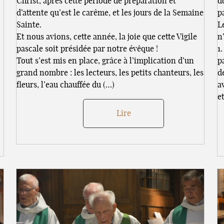
Christ, après cette période de préparation et
d
d’attente qu’est le carême, et les jours de la Semaine
p
Sainte.
L
Et nous avions, cette année, la joie que cette Vigile
n
pascale soit présidée par notre évêque !
1
Tout s’est mis en place, grâce à l’implication d’un
p
grand nombre : les lecteurs, les petits chanteurs, les
d
fleurs, l’eau chauffée du (…)
a
et
Lire