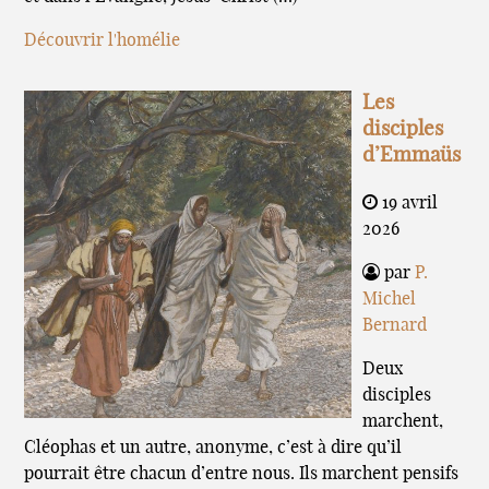
Découvrir l'homélie
Les
disciples
d’Emmaüs
19 avril
2026
par
P.
Michel
Bernard
Deux
disciples
marchent,
Cléophas et un autre, anonyme, c’est à dire qu’il
pourrait être chacun d’entre nous. Ils marchent pensifs