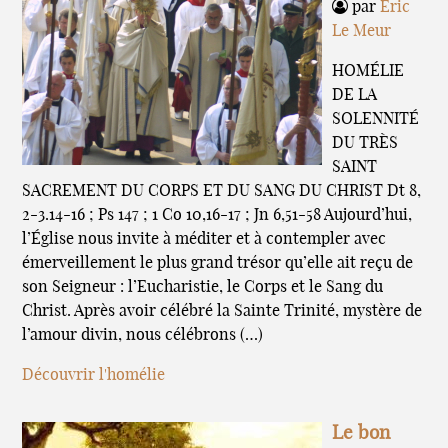
par
Eric
Le Meur
HOMÉLIE
DE LA
SOLENNITÉ
DU TRÈS
SAINT
SACREMENT DU CORPS ET DU SANG DU CHRIST Dt 8,
2-3.14-16 ; Ps 147 ; 1 Co 10,16-17 ; Jn 6,51-58 Aujourd’hui,
l’Église nous invite à méditer et à contempler avec
émerveillement le plus grand trésor qu’elle ait reçu de
son Seigneur : l’Eucharistie, le Corps et le Sang du
Christ. Après avoir célébré la Sainte Trinité, mystère de
l’amour divin, nous célébrons (…)
Découvrir l'homélie
Le bon