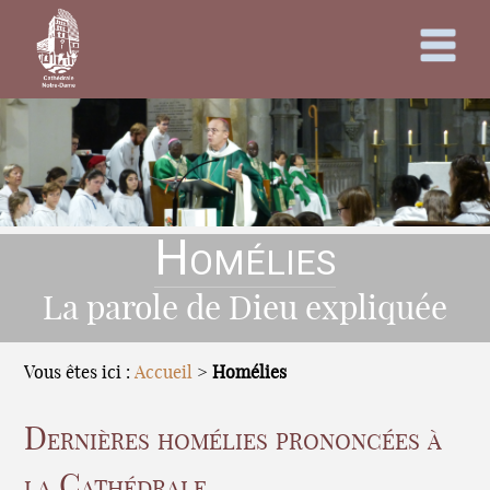
Homélies
La parole de Dieu expliquée
Vous êtes ici :
Accueil
>
Homélies
Dernières homélies prononcées à
la Cathédrale