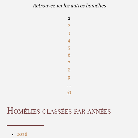
Retrouvez ici les autres homélies
1
2
3
4
5
6
7
8
9
…
53
Homélies classées par années
2026