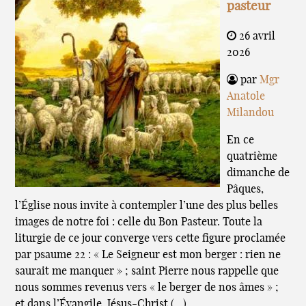
pasteur
26 avril
2026
par
Mgr
Anatole
Milandou
En ce
quatrième
dimanche de
Pâques,
l’Église nous invite à contempler l’une des plus belles
images de notre foi : celle du Bon Pasteur. Toute la
liturgie de ce jour converge vers cette figure proclamée
par psaume 22 : « Le Seigneur est mon berger : rien ne
saurait me manquer » ; saint Pierre nous rappelle que
nous sommes revenus vers « le berger de nos âmes » ;
et dans l’Évangile, Jésus-Christ (…)