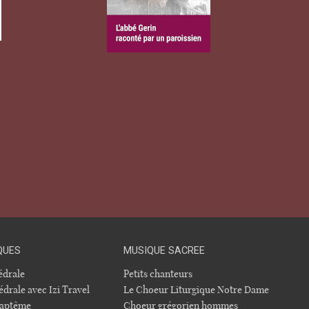
QUES
MUSIQUE SACREE
hédrale
Petits chanteurs
édrale avec Izi Travel
Le Choeur Liturgique Notre Dame
 baptême
Choeur grégorien hommes