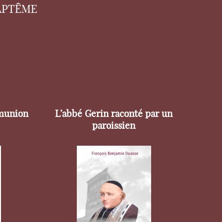
APTÊME
munion
L’abbé Gerin raconté par un
paroissien