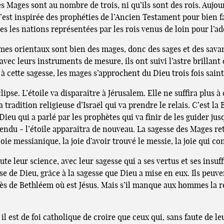
es Mages sont au nombre de trois, ni qu’ils sont des rois. Aujo
 s’est inspirée des prophéties de l’Ancien Testament pour bien
tes les nations représentées par les rois venus de loin pour l’ad
mes orientaux sont bien des mages, donc des sages et des savant
l avec leurs instruments de mesure, ils ont suivi l’astre brillant
 à cette sagesse, les mages s’approchent du Dieu trois fois saint
lipse. L’étoile va disparaître à Jérusalem. Elle ne suffira plu
a tradition religieuse d’Israël qui va prendre le relais. C’est la
 Dieu qui a parlé par les prophètes qui va finir de les guider ju
endu - l’étoile apparaîtra de nouveau. La sagesse des Mages ret
joie messianique, la joie d’avoir trouvé le messie, la joie qui c
ute leur science, avec leur sagesse qui a ses vertus et ses ins
de Dieu, grâce à la sagesse que Dieu a mise en eux. Ils peuvent
s de Bethléem où est Jésus. Mais s’il manque aux hommes la ré
 il est de foi catholique de croire que ceux qui, sans faute de l