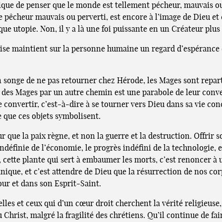
olique de penser que le monde est tellement pécheur, mauvais ou
 pêcheur mauvais ou perverti, est encore à l’image de Dieu et 
que utopie. Non, il y a là une foi puissante en un Créateur plus
l’Église maintient sur la personne humaine un regard d’espérance
s en songe de ne pas retourner chez Hérode, les Mages sont rep
our des Mages par un autre chemin est une parabole de leur con
 convertir, c’est-à-dire à se tourner vers Dieu dans sa vie conc
ce que ces objets symbolisent.
our que la paix règne, et non la guerre et la destruction. Offrir
 indéfinie de l’économie, le progrès indéfini de la technologie
, cette plante qui sert à embaumer les morts, c’est renoncer à 
anique, et c’est attendre de Dieu que la résurrection de nos c
ur et dans son Esprit-Saint.
les et ceux qui d’un cœur droit cherchent la vérité religieuse, 
u Christ, malgré la fragilité des chrétiens. Qu’il continue de fai