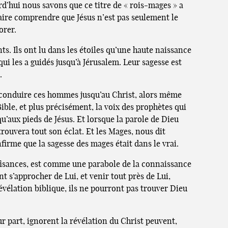
urd’hui nous savons que ce titre de « rois-mages » a
 faire comprendre que Jésus n’est pas seulement le
orer.
s. Ils ont lu dans les étoiles qu’une haute naissance
 qui les a guidés jusqu’à Jérusalem. Leur sagesse est
.
s à conduire ces hommes jusqu’au Christ, alors même
 Bible, et plus précisément, la voix des prophètes qui
squ’aux pieds de Jésus. Et lorsque la parole de Dieu
rouvera tout son éclat. Et les Mages, nous dit
onfirme que la sagesse des mages était dans le vrai.
uffisances, est comme une parabole de la connaissance
 s’approcher de Lui, et venir tout près de Lui,
vélation biblique, ils ne pourront pas trouver Dieu
eur part, ignorent la révélation du Christ peuvent,