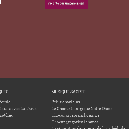
QUES
MUSIQUE SACREE
hédrale
Petits chanteurs
édrale avec Izi Travel
Le Choeur Liturgique Notre Dame
 baptême
Choeur grégorien hommes
Choeur grégorien femmes
La rénovation des orgues de la cathédrale