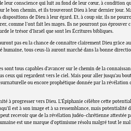
e leur conscience qui luit au fond de leur cœur, à condition qu
t sur le bon chemin, et ils trouveront Dieu à leur dernier jour. 
es dispositions de Dieu à leur égard. Et, à coup sûr, ils ne pour
er, comme l’ont fait les mages. Ils ne pourront pas éprouver cet
 garde le trésor d’Israël que sont les Écritures bibliques.
 n’auront pas eu la chance de connaître clairement Dieu grâce 
té humaine, tous ceux-là auront marché dans la bonne direction
s sont tous capables d’avancer sur le chemin de la connaissanc
s ceux qui regardent vers le ciel. Mais pour aller jusqu’au bout
surnaturelle ou encore prophétique donnée par la révélation du 
ité à progresser vers Dieu. L’Épiphanie célèbre cette potentia
u’il est à son image et à sa ressemblance, mais potentialité de
ut recevoir que de la révélation judéo-chrétienne attestée par 
 humaine est une marque d’optimisme résolu malgré tout le ma