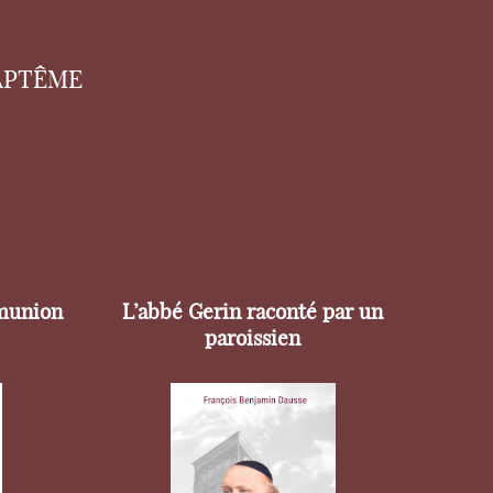
APTÊME
munion
L’abbé Gerin raconté par un
paroissien