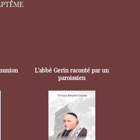
APTÊME
munion
L’abbé Gerin raconté par un
paroissien