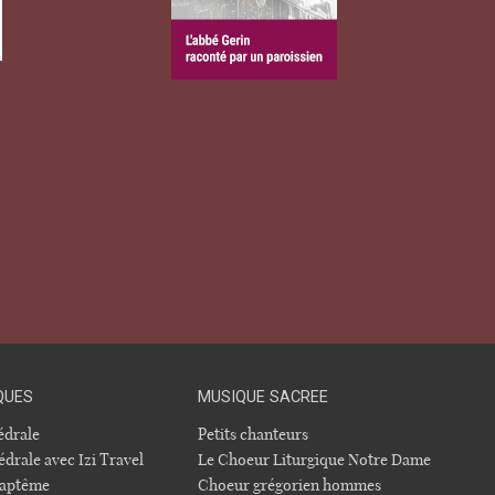
QUES
MUSIQUE SACREE
hédrale
Petits chanteurs
édrale avec Izi Travel
Le Choeur Liturgique Notre Dame
 baptême
Choeur grégorien hommes