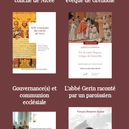
concile de Nicée
évêque de Grenoble
Gouvernance(s) et
L’abbé Gerin raconté
communion
par un paroissien
ecclésiale