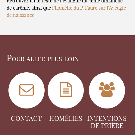
Retrouvez ici le texte de l’évangile du 4ème dimanche
de carême, ainsi que
l’homélie du P. Faure sur l’Aveugle
de naissance
.
Pour aller plus loin
CONTACT
HOMÉLIES
INTENTIONS
DE PRIÈRE