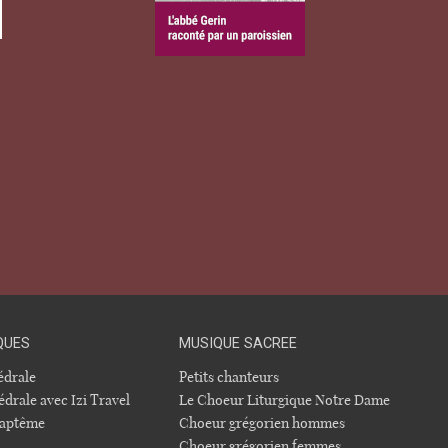
QUES
MUSIQUE SACREE
hédrale
Petits chanteurs
édrale avec Izi Travel
Le Choeur Liturgique Notre Dame
 baptême
Choeur grégorien hommes
Choeur grégorien femmes