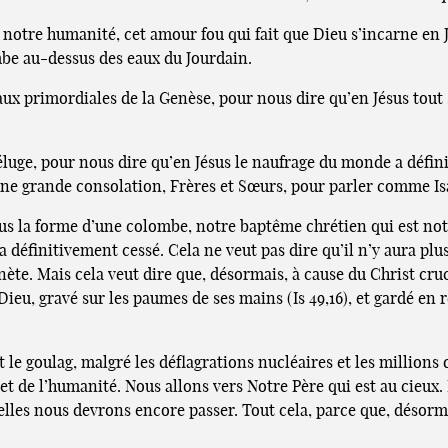
notre humanité, cet amour fou qui fait que Dieu s’incarne en Jés
mbe au-dessus des eaux du Jourdain.
x primordiales de la Genèse, pour nous dire qu’en Jésus tout s
éluge, pour nous dire qu’en Jésus le naufrage du monde a défi
une grande consolation, Frères et Sœurs, pour parler comme Isa
ous la forme d’une colombe, notre baptême chrétien qui est n
 a définitivement cessé. Cela ne veut pas dire qu’il n’y aura p
ète. Mais cela veut dire que, désormais, à cause du Christ cru
ieu, gravé sur les paumes de ses mains (Is 49,16), et gardé en r
 le goulag, malgré les déflagrations nucléaires et les millions 
 et de l’humanité. Nous allons vers Notre Père qui est au cieux.
elles nous devrons encore passer. Tout cela, parce que, désorma