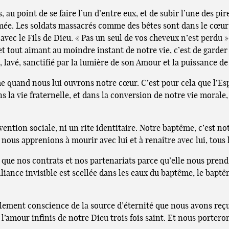
au point de se faire l’un d’entre eux, et de subir l’une des pire
rmée. Les soldats massacrés comme des bêtes sont dans le cœur
avec le Fils de Dieu. « Pas un seul de vos cheveux n’est perdu »,
 et tout aimant au moindre instant de notre vie, c’est de gard
, lavé, sanctifié par la lumière de son Amour et la puissance de
me quand nous lui ouvrons notre cœur. C’est pour cela que l’Es
ns la vie fraternelle, et dans la conversion de notre vie mora
ention sociale, ni un rite identitaire. Notre baptême, c’est no
ous apprenions à mourir avec lui et à renaître avec lui, tous le
ace que nos contrats et nos partenariats parce qu’elle nous pren
 alliance invisible est scellée dans les eaux du baptême, le bap
ement conscience de la source d’éternité que nous avons reçu
t l’amour infinis de notre Dieu trois fois saint. Et nous porte