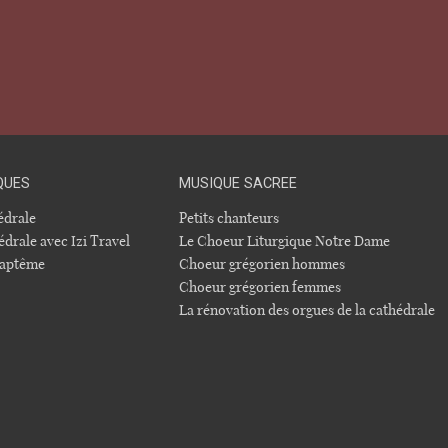
QUES
MUSIQUE SACREE
hédrale
Petits chanteurs
édrale avec Izi Travel
Le Choeur Liturgique Notre Dame
 baptême
Choeur grégorien hommes
Choeur grégorien femmes
La rénovation des orgues de la cathédrale