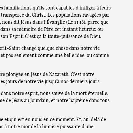
s humiliations qu’ils sont capables d’infliger à leurs
 transpercé du Christ. Les populations ravagées par
 nous dit Jésus dans l’Évangile (Lc 21,18), parce que
er dans sa mémoire de Père cet instant heureux ou
 son Esprit. C’est ça la toute-puissance de Dieu.
prit-Saint change quelque chose dans notre vie
le, et pas seulement comme une belle idée, ou comme
tre plongée en Jésus de Nazareth. C’est notre
s jours de notre vie jusqu’à nos derniers jours.
d dans notre esprit, nous sauve de la mort éternelle,
tême de Jésus au Jourdain, et notre baptême dans tous
e et qui est en nous en ce moment. Et, au-delà de
rons à notre monde la lumière puissante d’une