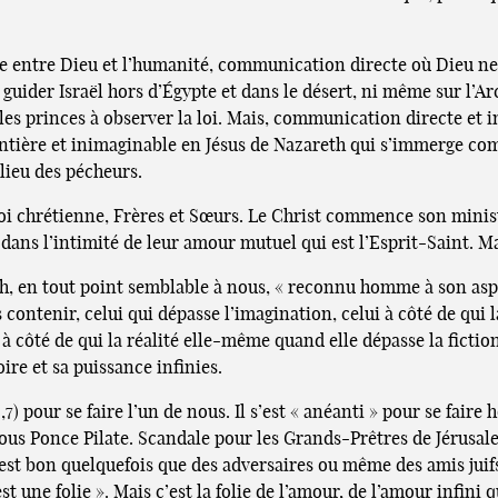
blie entre Dieu et l’humanité, communication directe où Dieu n
guider Israël hors d’Égypte et dans le désert, ni même sur l’A
es princes à observer la loi. Mais, communication directe et in
t entière et inimaginable en Jésus de Nazareth qui s’immerge 
lieu des pécheurs.
 foi chrétienne, Frères et Sœurs. Le Christ commence son minis
 dans l’intimité de leur amour mutuel qui est l’Esprit-Saint. Ma
h, en tout point semblable à nous, « reconnu homme à son aspect 
as contenir, celui qui dépasse l’imagination, celui à côté de qui
i à côté de qui la réalité elle-même quand elle dépasse la ficti
oire et sa puissance infinies.
Ph 2,7) pour se faire l’un de nous. Il s’est « anéanti » pour se fai
sous Ponce Pilate. Scandale pour les Grands-Prêtres de Jérusa
il est bon quelquefois que des adversaires ou même des amis ju
t une folie ». Mais c’est la folie de l’amour, de l’amour infini 