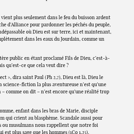
e vient plus seulement dans le feu du buisson ardent
rche d’Alliance pour pardonner les péchés du peuple,
dépassable où Dieu est sur terre, ici et maintenant,
complètement dans les eaux du Jourdain, comme un
tère public en étant proclamé Fils de Dieu, c’est-à-
is qu’est-ce que cela veut dire ?
», dira saint Paul (Ph 2,7), Dieu est là, Dieu le
 la science-fiction la plus aventureuse n’est qu’une
on – comme on dit – n’est encore qu’une réalité trop
re homme, enfant dans les bras de Marie, disciple
lem qui crient au blasphème. Scandale aussi pour
ifs ou musulmans nous rappellent que notre foi
qui est plus sage que les hommes (1Co 1,25).