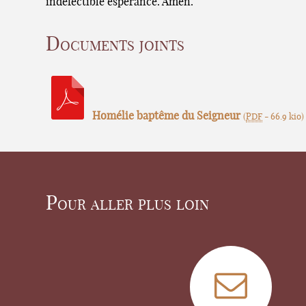
indéfectible espérance. Amen.
Documents joints
Homélie baptême du Seigneur
(
PDF
-
66.9 kio
)
Pour aller plus loin