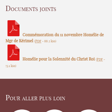
Documents joints
Commémoration du 11 novembre Homélie de
Mgr de Kérimel
(
PDF
-
88.2 kio
)
Homélie pour la Solennité du Christ Roi
(
PDF
-
75.1 kio
)
Pour aller plus loin