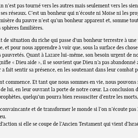
 n’est pas tourné vers les autres mais seulement vers les sien
ns ses réseaux. C’est un bonheur qui n’écoute ni Moïse ni les pr
misère du pauvre n’est qu’un bonheur apparent et, somme toute, 
s sphères familières.
t de situation du riche qui passe d’un bonheur terrestre à un
, et pour nous apprendre à voir que, sous la surface des choses
es pauvretés. Quant à Lazare lui-même, son besoin urgent de nou
nifie « Dieu aide », il se souvient que Dieu n’a pas abandonné 
ur a fait sentir sa présence, en les soutenant dans leur combat p
ment commence. Et tant que nous sommes en vie, nous pouvons 
e lui, en leur ouvrant la porte de notre cœur. La conclusion de
prophètes, quelqu’un pourra bien ressusciter d’entre les morts,
 convaincante et de transformer le monde si l’on n’écoute pas M
eu.
’action si elle se coupe de l’Ancien Testament qui vient d’Isra