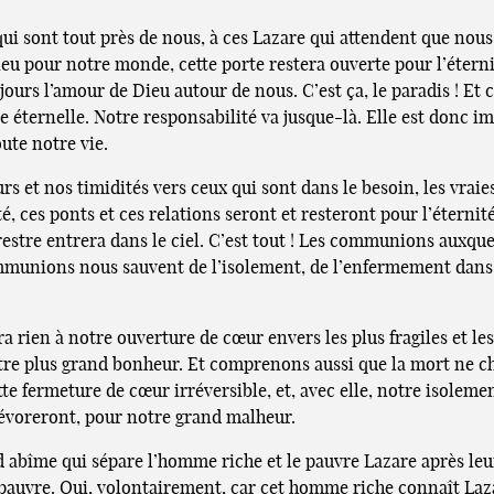
 sont tout près de nous, à ces Lazare qui attendent que nous l
u pour notre monde, cette porte restera ouverte pour l’éterni
urs l’amour de Dieu autour de nous. C’est ça, le paradis ! Et c
e éternelle. Notre responsabilité va jusque-là. Elle est donc 
ute notre vie.
s et nos timidités vers ceux qui sont dans le besoin, les vrai
té, ces ponts et ces relations seront et resteront pour l’éternité
errestre entrera dans le ciel. C’est tout ! Les communions auxqu
ommunions nous sauvent de l’isolement, de l’enfermement dans n
ien à notre ouverture de cœur envers les plus fragiles et les 
otre plus grand bonheur. Et comprenons aussi que la mort ne c
cette fermeture de cœur irréversible, et, avec elle, notre isole
dévoreront, pour notre grand malheur.
 abîme qui sépare l’homme riche et le pauvre Lazare après leur
 pauvre. Oui, volontairement, car cet homme riche connaît Laz