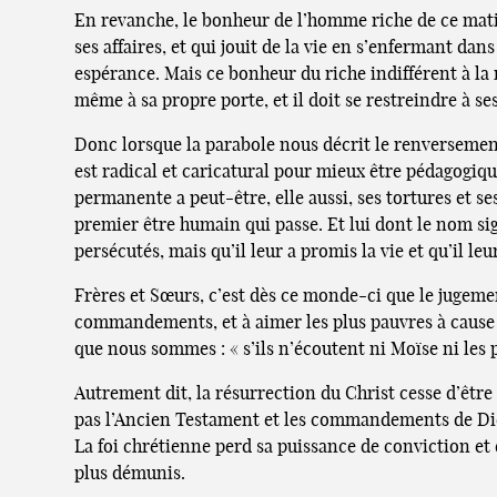
En revanche, le bonheur de l’homme riche de ce matin
ses affaires, et qui jouit de la vie en s’enfermant da
espérance. Mais ce bonheur du riche indifférent à la 
même à sa propre porte, et il doit se restreindre à se
Donc lorsque la parabole nous décrit le renversemen
est radical et caricatural pour mieux être pédagogique
permanente a peut-être, elle aussi, ses tortures et s
premier être humain qui passe. Et lui dont le nom sig
persécutés, mais qu’il leur a promis la vie et qu’il le
Frères et Sœurs, c’est dès ce monde-ci que le juge
commandements, et à aimer les plus pauvres à cause d
que nous sommes : « s’ils n’écoutent ni Moïse ni les 
Autrement dit, la résurrection du Christ cesse d’être
pas l’Ancien Testament et les commandements de Di
La foi chrétienne perd sa puissance de conviction et d
plus démunis.