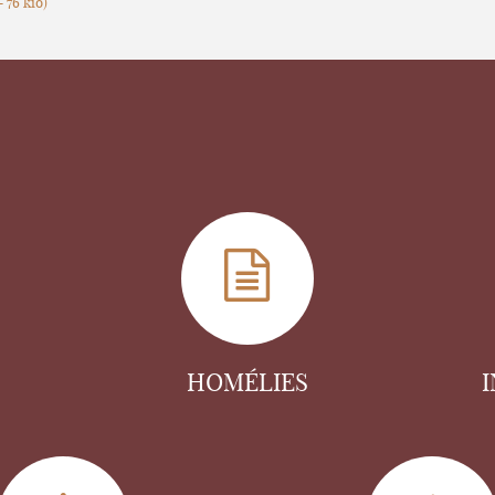
-
76 kio
)
HOMÉLIES