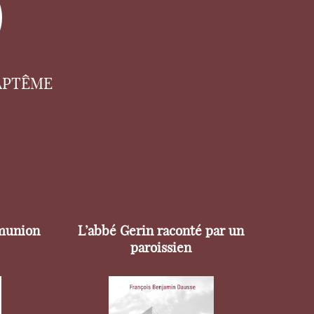
APTÊME
munion
L’abbé Gerin raconté par un
paroissien