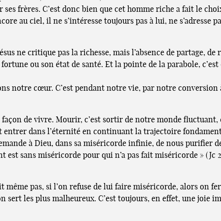
ir ses frères. C’est donc bien que cet homme riche a fait le cho
core au ciel, il ne s’intéresse toujours pas à lui, ne s’adresse 
Jésus ne critique pas la richesse, mais l’absence de partage, d
 fortune ou son état de santé. Et la pointe de la parabole, c’es
ons notre cœur. C’est pendant notre vie, par notre conversion 
e façon de vivre. Mourir, c’est sortir de notre monde fluctuant, 
est entrer dans l’éternité en continuant la trajectoire fondam
ui demande à Dieu, dans sa miséricorde infinie, de nous purifier 
ent est sans miséricorde pour qui n’a pas fait miséricorde » (Jc 2
it même pas, si l’on refuse de lui faire miséricorde, alors on 
n sert les plus malheureux. C’est toujours, en effet, une joie 