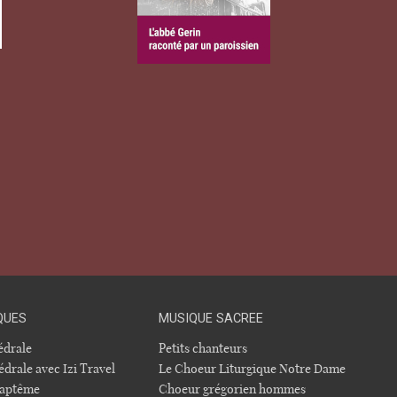
QUES
MUSIQUE SACREE
hédrale
Petits chanteurs
édrale avec Izi Travel
Le Choeur Liturgique Notre Dame
 baptême
Choeur grégorien hommes