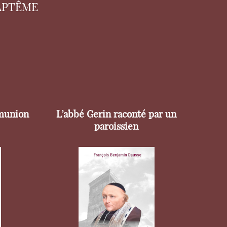
APTÊME
munion
L’abbé Gerin raconté par un
paroissien