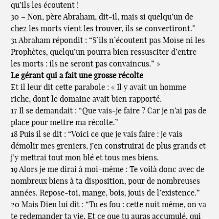
qu’ils les écoutent !
30 – Non, père Abraham, dit-il, mais si quelqu’un de
chez les morts vient les trouver, ils se convertiront.”
31 Abraham répondit : “S’ils n’écoutent pas Moïse ni les
Prophètes, quelqu’un pourra bien ressusciter d’entre
les morts : ils ne seront pas convaincus.” »
Le gérant qui a fait une grosse récolte
Et il leur dit cette parabole : « Il y avait un homme
riche, dont le domaine avait bien rapporté.
17 Il se demandait : “Que vais-je faire ? Car je n’ai pas de
place pour mettre ma récolte.”
18 Puis il se dit : “Voici ce que je vais faire : je vais
démolir mes greniers, j’en construirai de plus grands et
j’y mettrai tout mon blé et tous mes biens.
19 Alors je me dirai à moi-même : Te voilà donc avec de
nombreux biens à ta disposition, pour de nombreuses
années. Repose-toi, mange, bois, jouis de l’existence.”
20 Mais Dieu lui dit : “Tu es fou : cette nuit même, on va
te redemander ta vie. Et ce que tu auras accumulé, qui