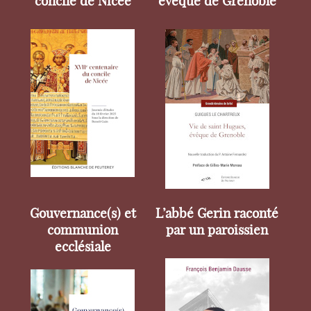
concile de Nicée
évêque de Grenoble
Gouvernance(s) et
L’abbé Gerin raconté
communion
par un paroissien
ecclésiale