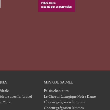
QUES
MUSIQUE SACREE
hédrale
Petits chanteurs
édrale avec Izi Travel
Le Choeur Liturgique Notre Dame
 baptême
Choeur grégorien hommes
Choeur grégorien femmes