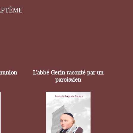
APTÊME
munion
L’abbé Gerin raconté par un
paroissien