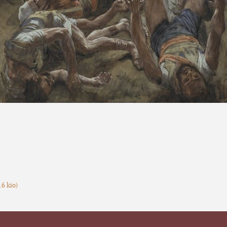
.6 kio
)