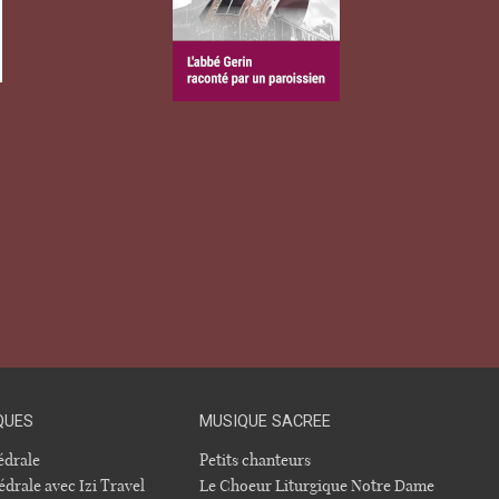
QUES
MUSIQUE SACREE
hédrale
Petits chanteurs
édrale avec Izi Travel
Le Choeur Liturgique Notre Dame