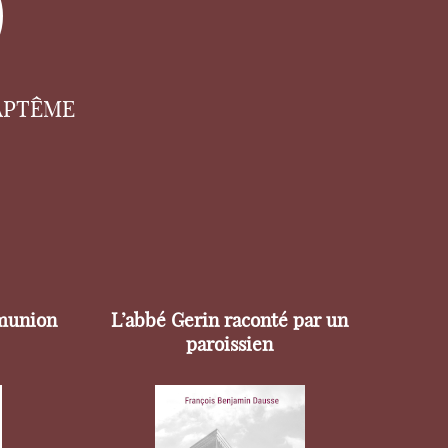
APTÊME
munion
L’abbé Gerin raconté par un
paroissien