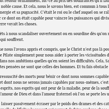
vait réussir brillamment, fût-ce au prix des souffrances qu’il fa
noble cause. Et cela, nous le savons bien, est commun à tous l
rgie et sa pugnacité. C’était le roi ou le chef auquel on se ral
r ce dont on était capable pour vaincre les puissances qui divi
rre voyait les choses.
ts à nous scandaliser ouvertement ou en sourdine dès qu’on
qui souffrent.
e nous l’avons appris et compris, que le Christ n’est pas là po
e Pilate simplement pour nous aider à porter les vicissitudes d
ns nos ambitions quelles qu’en soient les difficultés. Cela, Sain
, tes pensées ne sont que celles des hommes. Et tu fais obstacle
 ressuscité des morts pour bénir ce dont nous sommes capables
t dont nous ne serons jamais capables par nous-mêmes, c’est-
sprits, nos esprits qui ont peur de la maladie, peur de la souf
l’amour de Dieu et dans l’amour fraternel où l’on se porte les u
se laisser passivement écraser par le poids des drames et des cat