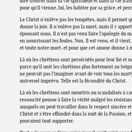
dire trouver dans sa vie spirituelle et dans la vie fr
pour qu’il vienne, lui, les habiter par sa grâce, et pe
Le Christ n’enlève pas les tempêtes, mais il permet qu’
donne la joie. Il n’enlève pas la mort, mais il y appo
épousant nous. Il n’est pas venu faire l’apologie du 
en nourrissant les foules. Non. Il est venu, et il vie
et toute notre mort, et pour que cet amour donne à
Là où les chrétiens sont persécutés pour leur foi et n
parce qu’il unit les chrétiens plus fortement au Seign
ne pouvait pas l’imaginer avant de voir tous les mar
universel imprévu. Telle est la fécondité du Christ.
Là où les chrétiens sont meurtris ou scandalisés à ca
ressuscité pousse à faire la vérité malgré les résist
auxquels on peut travailler dans le respect sincère et
Christ et s’être effondré dans la nuit de la Passion, 
pouvaient tout supporter.