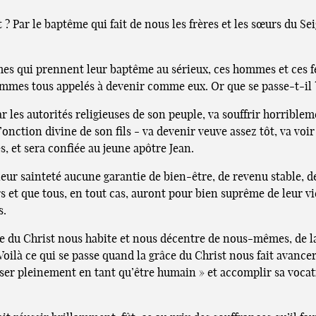
? Par le baptême qui fait de nous les frères et les sœurs du S
mmes qui prennent leur baptême au sérieux, ces hommes et ces
ommes tous appelés à devenir comme eux. Or que se passe-t-il 
ar les autorités religieuses de son peuple, va souffrir horrible
’onction divine de son fils - va devenir veuve assez tôt, va voir
s, et sera confiée au jeune apôtre Jean.
e leur sainteté aucune garantie de bien-être, de revenu stable,
 et que tous, en tout cas, auront pour bien suprême de leur vie
s.
âce du Christ nous habite et nous décentre de nous-mêmes, de l
 Voilà ce qui se passe quand la grâce du Christ nous fait avance
aliser pleinement en tant qu’être humain » et accomplir sa vocati