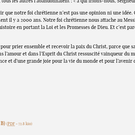
 tous les autres l’abandonnaient : « à qui irions-nous, Seigneur ?
r que notre foi chrétienne n’est pas une opinion ni une idée. 
nt il y a 2000 ans. Notre foi chrétienne nous attache au Messi
histoire en portant la Loi et les Promesses de Dieu. Et c’est 
our prier ensemble et recevoir la paix du Christ, parce que s
dans l’amour et dans l’Esprit du Christ ressuscité vainqueur du
ce et d’une grande joie pour la vie du monde et pour l’avenir
 B)
(
PDF
-
72.8 kio
)