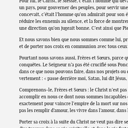
Pour lui, le Christ, le Messie, c’était l’homme qui de
un pays, pour gouverner des peuples, pour servir une 
concevait, c’était l’homme qu’on admirait pour son éne
réduire les ennemis au silence, et la force de montre
une direction qu’on jugeait bonne. C’est ainsi que Pie
Et nous savons bien que nous sommes comme lui, prê
et de porter nos croix en communion avec tous ceux 
Pourtant nous savons aussi, Frères et Sœurs, parce qu
conquêtes. Le Seigneur n’a pas été crucifié sous Ponc
dans ce que nous pouvons faire, dans nos projets ou da
vertement : « passe derrière moi, Satan, lui dit Jésus
Comprenons-le, Frères et Sœurs : le Christ n’est pas
accomplir en nous ce dont nous sommes incapables e
exactement pour vaincre l’empire de la mort sur nos e
pas les remplir d’amour, les vivre dans l’amour, dans 
Porter sa croix à la suite du Christ ne veut pas dire 