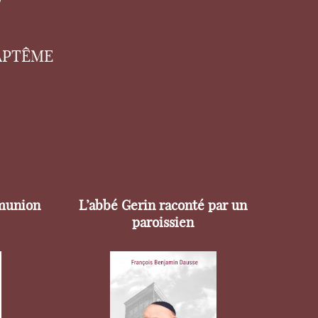
APTÊME
munion
L’abbé Gerin raconté par un
paroissien