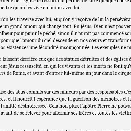
aternelle de l’Église le ressort qui permet de faire quelque chos
rmettre qu’on les vive en union avec lui.
on les traverse avec lui, et qu’on y reçoive de lui la persévéran
rte un grand amour qui change tout. En Jésus, Dieu n’est pas ven
malheur pour punir le péché, sinon il n’aurait pas commencé so
nt, pour que l’amour du ciel descende en nos cœurs et transforme
 nos existences une fécondité insoupçonnée. Les exemples ne 
e laissent derrière eux que des statues détruites et des églises
eur Jésus ressuscité, en qui les vivants et les morts ne font qu’
tyrs de Rome, et avant d’entrer lui-même un jour dans le cirq
use des abus commis sur des mineurs par des responsables d’égl
ances, et il nourrit l’espérance que la guérison des mémoires et
 l’amitié désintéressée. Cela non plus, l’apôtre Pierre ne pouv
et avant de se relever pour affermir ses frères et toutes les vi