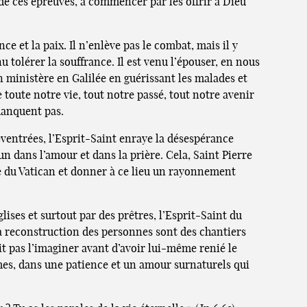
e de ces épreuves, à commencer par les offrir à Dieu
ce et la paix. Il n’enlève pas le combat, mais il y
u tolérer la souffrance. Il est venu l’épouser, en nous
n ministère en Galilée en guérissant les malades et
 toute notre vie, tout notre passé, tout notre avenir
manquent pas.
 éventrées, l’Esprit-Saint enraye la désespérance
un dans l’amour et dans la prière. Cela, Saint Pierre
ue du Vatican et donner à ce lieu un rayonnement
ises et surtout par des prêtres, l’Esprit-Saint du
 la reconstruction des personnes sont des chantiers
ait pas l’imaginer avant d’avoir lui-même renié le
ctimes, dans une patience et un amour surnaturels qui