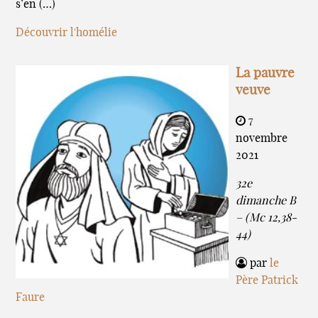
s’en (…)
Découvrir l'homélie
La pauvre
veuve
7
novembre
2021
32e
dimanche B
– (Mc 12,38-
44)
par
le
Père Patrick
Faure