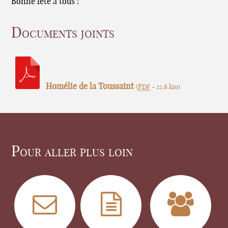
Bonne fête à tous !
Documents joints
Homélie de la Toussaint
(
PDF
-
22.6 kio
)
Pour aller plus loin