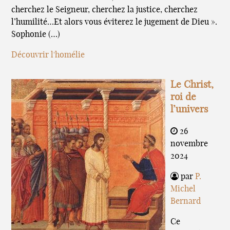
cherchez le Seigneur, cherchez la justice, cherchez
l’humilité…Et alors vous éviterez le jugement de Dieu ».
Sophonie (…)
Découvrir l'homélie
Le Christ,
roi de
l’univers
26
novembre
2024
par
P.
Michel
Bernard
Ce