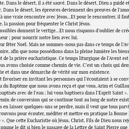
 Dans le désert, il a été sauvé. Dans le désert, Dieu a guidé et li
ur. Dans le désert, les épreuves deviennent des preuves de l’amo
 à une vraie rencontre avec Jésus…Et pour le rencontrer, il fau
e, la passion pour fréquenter le Christ Jésus.
 possibles donnent le vertige…Et nous risquons d’oublier de cré
ur ; pour nourrir notre lien avec lui.
pour fêter Noël. Mais ne sommes-nous pas dans ce temps de l’Ave
gloire, afin que nous possédions dans la pleine lumière les bie
t de la prière eucharistique. Ce temps liturgique de l’Avent est
s avons choisie comme chemin de vie. C’est un choix qui deman
 vie et dans une démarche de vérité sur mon existence.
 favoriser en invitant les personnes qui l’écoutaient à se conve
eau du Baptême que nous avons reçu et que vous, Arim et Guilla
 baptisés avec de l’eau ; lui vous baptisera dans l’Esprit Saint ».
hemin de conversion qui se continue tout au long de notre exis
as en laisser quelques-uns se perdre, mais il veut que tous par
rouvons pour écouter, méditer et mettre en pratique la Bonne N
le ». Que cette Eucharistie où Jésus, Christ, Fils de Dieu nous 
omme le dit si bien le passage de la Lettre de Saint Pierre que