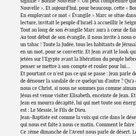
signifie « Bonne Nouvelle ». On peut comprendre que 
Nouvelle ». Et aujourd’hui, pour beaucoup, cette « B
En employant ce mot « Évangile » Marc se situe dans 
lecture, invitait le peuple d’Israël à accueillir le 
Tout au long de son évangile Marc aura à cœur de fai
Au tout début de son évangile, il nous invite à nous 
un tabac ! Toute la Judée, tous les habitants de Jérus
en un mot, pour se convertir. Et Jean avait le look qui
jetées sur l’Egypte avant la libération du peuple hébr
penser se mettre à son compte et rouler pour lui…
Et pourtant ce n’est pas ce qui se passe : Jean parle 
de dénouer la sandale de ce quelqu’un d’autre ? Qu’a
nous ce Christ, si nous ne sommes pas comme aimant
Jésus est venue visiter Elisabeth, enceinte de Jean. Et 
Jean en mourra décapité, lui qui met toute son énergie
est : Le Messie, le Fils de Dieu.
Jean-Baptiste est comme la voix qui crie dans le déser
qui nous est faite à nous ce matin. Comment le faire 
Ce 2ème dimanche de l’Avent nous parle de désert. Le 