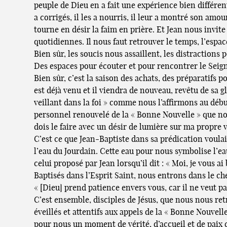
peuple de Dieu en a fait une expérience bien différente.
a corrigés, il les a nourris, il leur a montré son amo
tourne en désir la faim en prière. Et Jean nous invite
quotidiennes. Il nous faut retrouver le temps, l’espac
Bien sûr, les soucis nous assaillent, les distractions
Des espaces pour écouter et pour rencontrer le Seigne
Bien sûr, c’est la saison des achats, des préparatifs 
est déjà venu et il viendra de nouveau, revêtu de sa 
veillant dans la foi » comme nous l’affirmons au débu
personnel renouvelé de la « Bonne Nouvelle » que nou
dois le faire avec un désir de lumière sur ma propre
C’est ce que Jean-Baptiste dans sa prédication voulait
l’eau du Jourdain. Cette eau pour nous symbolise l’
celui proposé par Jean lorsqu’il dit : « Moi, je vous ai
Baptisés dans l’Esprit Saint, nous entrons dans le c
« [Dieu] prend patience envers vous, car il ne veut p
C’est ensemble, disciples de Jésus, que nous nous ret
éveillés et attentifs aux appels de la « Bonne Nouvel
pour nous un moment de vérité, d’accueil et de paix c