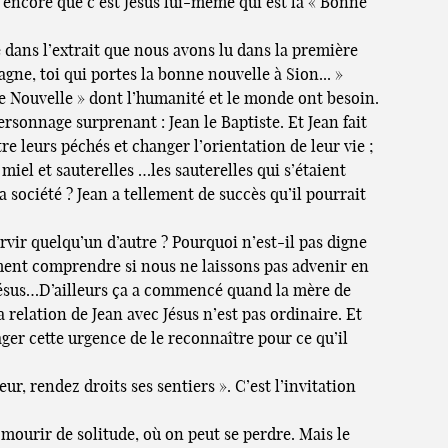
 encore que c’est Jésus lui-même qui est la « Bonne
 dans l’extrait que nous avons lu dans la première
gne, toi qui portes la bonne nouvelle à Sion... »
e Nouvelle » dont l’humanité et le monde ont besoin.
rsonnage surprenant : Jean le Baptiste. Et Jean fait
re leurs péchés et changer l’orientation de leur vie ;
 miel et sauterelles …les sauterelles qui s’étaient
a société ? Jean a tellement de succès qu’il pourrait
ervir quelqu’un d’autre ? Pourquoi n’est-il pas digne
mment comprendre si nous ne laissons pas advenir en
Jésus…D’ailleurs ça a commencé quand la mère de
la relation de Jean avec Jésus n’est pas ordinaire. Et
ager cette urgence de le reconnaître pour ce qu’il
r, rendez droits ses sentiers ». C’est l’invitation
 mourir de solitude, où on peut se perdre. Mais le