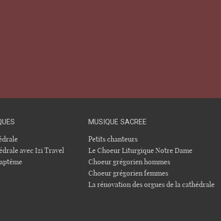
QUES
MUSIQUE SACREE
hédrale
Petits chanteurs
édrale avec Izi Travel
Le Choeur Liturgique Notre Dame
 baptême
Choeur grégorien hommes
Choeur grégorien femmes
La rénovation des orgues de la cathédrale