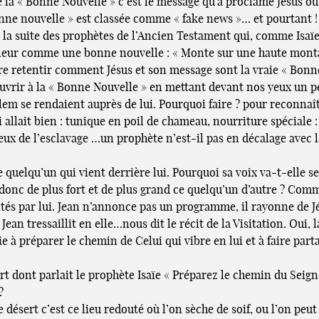
la « Bonne Nouvelle » c’est le message qu’a proclamé Jésus ou
onne nouvelle » est classée comme « fake news »… et pourtant !
la suite des prophètes de l’Ancien Testament qui, comme Isaïe
Seigneur comme une bonne nouvelle : « Monte sur une haute monta
re retentir comment Jésus et son message sont la vraie « Bonn
ouvrir à la « Bonne Nouvelle » en mettant devant nos yeux un pe
alem se rendaient auprès de lui. Pourquoi faire ? pour reconnaît
 allait bien : tunique en poil de chameau, nourriture spéciale :
eux de l’esclavage …un prophète n’est-il pas en décalage avec l
de quelqu’un qui vient derrière lui. Pourquoi sa voix va-t-elle s
 donc de plus fort et de plus grand ce quelqu’un d’autre ? Co
és par lui. Jean n’annonce pas un programme, il rayonne de 
Jean tressaillit en elle…nous dit le récit de la Visitation. Oui, 
 à préparer le chemin de Celui qui vibre en lui et à faire part
t dont parlait le prophète Isaïe « Préparez le chemin du Seigneu
?
désert c’est ce lieu redouté où l’on sèche de soif, ou l’on peut